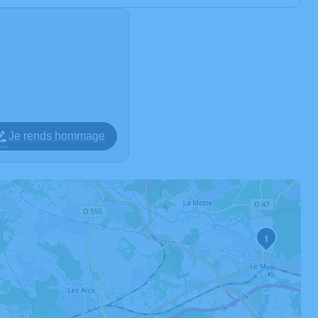
Je rends hommage
1