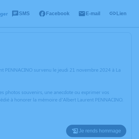
ager
SMS
Facebook
E-mail
Lien
urent PENNACINO survenu le jeudi 21 novembre 2024 à La
 des photos souvenirs, une anecdote ou exprimer vos
n dédié à honorer la mémoire d’Albert Laurent PENNACINO.
Je rends hommage