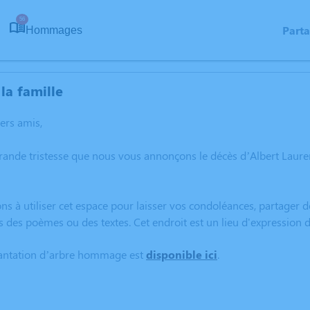
56
Part
Hommages
la famille
hers amis,
grande tristesse que nous vous annonçons le décès d’Albert La
ns à utiliser cet espace pour laisser vos condoléances, partager
s des poèmes ou des textes. Cet endroit est un lieu d'expressio
lantation d’arbre hommage est
disponible ici
.