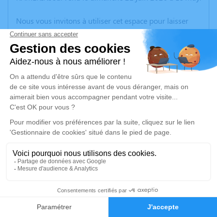
Nous vous invitons à utiliser cet espace pour laisser
vos condoléances, partager des photos souvenirs, une
anecdote ou exprimer vos pensées à travers des
poèmes ou des textes. Cet endroit est un lieu
d'expression dédié à honorer la mémoire de Daniel
Jean Raymond RAMERINI.
Un service de plantation d’arbre hommage est
disponible ici
.
Je rends hommage
Cérémonie civile
lundi 13 juillet 2026 à 15h00
3
Crématorium de Vidauban
139 Boulevard des Pins Parasols
Faire-part
Hommages
83550 Vidauban