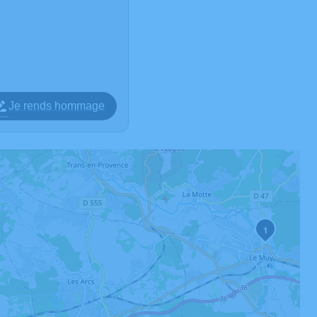
Je rends hommage
1