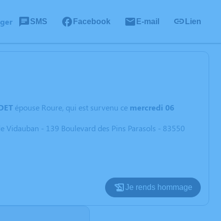
ager
SMS
Facebook
E-mail
Lien
DET
épouse Roure, qui est survenu ce
mercredi 06
e Vidauban - 139 Boulevard des Pins Parasols - 83550
Je rends hommage