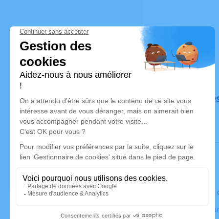
Déroulé de
Le jeudi 1
Crématorium