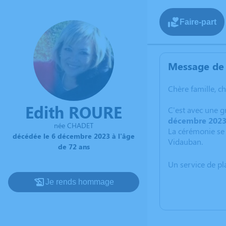
Faire-part
Message de 
Chère famille, c
Edith ROURE
C'est avec une 
décembre 202
née CHADET
La cérémonie se
décédée le 6 décembre 2023 à l'âge
Vidauban.
de 72 ans
Un service de p
Je rends hommage