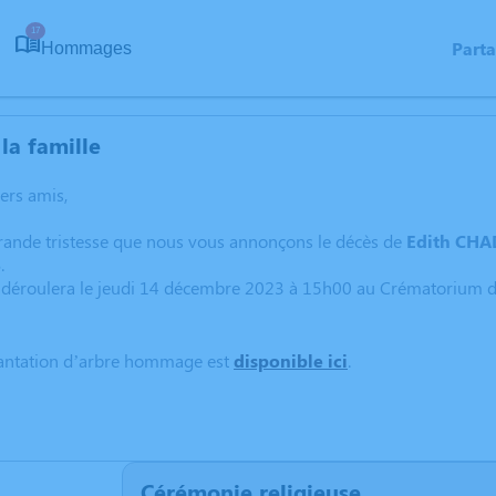
17
Part
Hommages
la famille
hers amis,
grande tristesse que nous vous annonçons le décès de
Edith
CHA
3
.
 déroulera le jeudi 14 décembre 2023 à 15h00 au Crématorium d
lantation d’arbre hommage est
disponible ici
.
Cérémonie religieuse