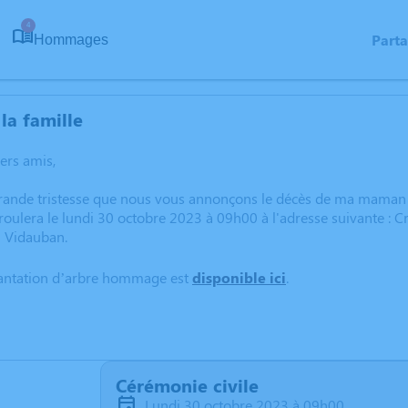
4
Part
Hommages
la famille
hers amis,
grande tristesse que nous vous annonçons le décès de ma mama
oulera le lundi 30 octobre 2023 à 09h00 à l'adresse suivante :
0 Vidauban.
lantation d’arbre hommage est
disponible ici
.
Cérémonie civile
lundi 30 octobre 2023 à 09h00