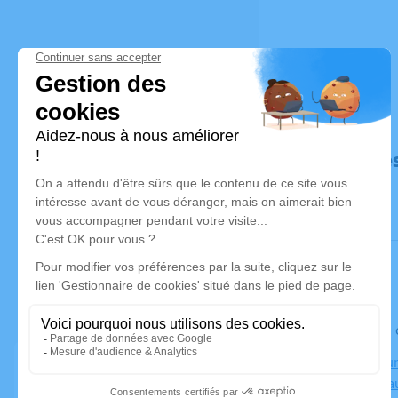
Déroulé de
Le lundi 3
Crématorium
83550 Vida