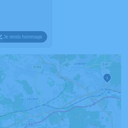
Je rends hommage
1