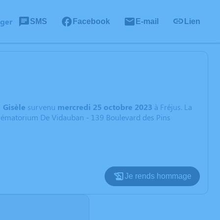
ager
SMS
Facebook
E-mail
Lien
n
Gisèle
survenu
mercredi 25 octobre 2023
à Fréjus. La
 Crématorium De Vidauban - 139 Boulevard des Pins
Je rends hommage