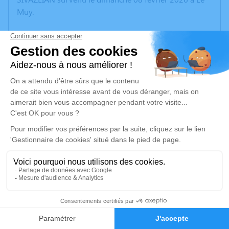
Muy.
Nous vous invitons à utiliser cet espace pour laisser
vos condoléances, partager des photos souvenirs, une
anecdote ou exprimer vos pensées à travers des
poèmes ou des textes. Cet endroit est un lieu
d'expression dédié à honorer la mémoire de Marie-
Claude Thérèse SIVAZLIAN.
Un service de plantation d’arbre hommage est
disponible ici
.
Je rends hommage
Cérémonie religieuse
3
mardi 17 février 2026 à 11h00
Crématorium de Vidauban
Faire-part
Hommages
139 Boulevard des Pins Parasols