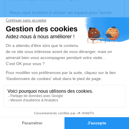
Nous vous invitons à utiliser cet espace pour laisser
vos condoléances, partager des photos souvenirs, une
anecdote ou exprimer vos pensées à travers des
poèmes ou des textes. Cet endroit est un lieu
d'expression dédié à honorer la mémoire de Marisa
CORDANI.
Un service de plantation d’arbre hommage est
disponible ici
.
Je rends hommage
Cérémonie religieuse
vendredi 20 septembre 2024 à 15h00
24
Basilique Notre Dame de la Victoire de Saint-
Raphaël
Faire-part
Hommages
19 Rue Jean Aicard