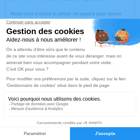
Nous vous invitons à utiliser cet espace pour laisser
vos condoléances, partager des photos souvenirs, une
anecdote ou exprimer vos pensées à travers des
poèmes ou des textes. Cet endroit est un lieu
d'expression dédié à honorer la mémoire de Michèle
Renée Andrée IMBERT.
Un service de plantation d’arbre hommage est
disponible ici
.
Je rends hommage
Cérémonie civile
vendredi 29 mai 2026 à 15h00
8
Crématorium de Vidauban
139 Boulevard des Pins Parasols
Faire-part
Hommages
83550 Vidauban