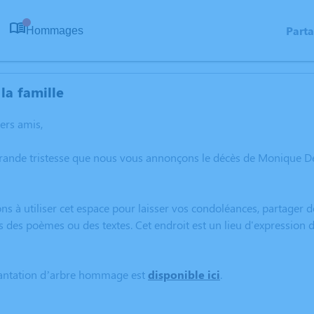
Part
Hommages
0
la famille
hers amis,
grande tristesse que nous vous annonçons le décès de Monique D
ns à utiliser cet espace pour laisser vos condoléances, partager
s des poèmes ou des textes. Cet endroit est un lieu d'expressio
lantation d’arbre hommage est
disponible ici
.