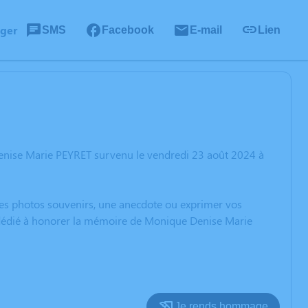
ager
SMS
Facebook
E-mail
Lien
enise Marie PEYRET survenu le vendredi 23 août 2024 à
 des photos souvenirs, une anecdote ou exprimer vos
n dédié à honorer la mémoire de Monique Denise Marie
Je rends hommage