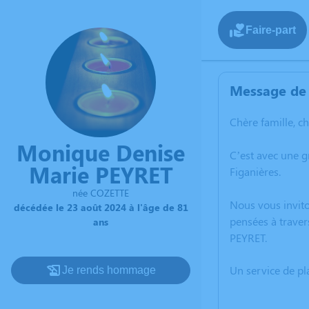
Faire-part
Message de 
Chère famille, c
Monique Denise
C’est avec une 
Marie PEYRET
Figanières.
née COZETTE
Nous vous invito
décédée le 23 août 2024 à l'âge de 81
pensées à traver
ans
PEYRET.
Un service de p
Je rends hommage