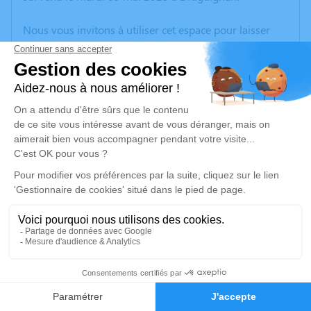
Nous vous invitons à utiliser cet espace pour laisser
vos condoléances, partager des photos souvenirs, une
anecdote ou exprimer vos pensées à travers des
poèmes ou des textes. Cet endroit est un lieu
d'expression dédié à honorer la mémoire de Philippe
Auguste Marie MILLIAT.
Un service de plantation d’arbre hommage est
disponible ici
.
Je rends hommage
Cérémonie religieuse
mercredi 17 mai 2023 à 14h30
8
Église Saint Victor de Trans-en-Provence
20 Place de L'EGLISE
Faire-part
Hommages
83720 Trans-en-Provence