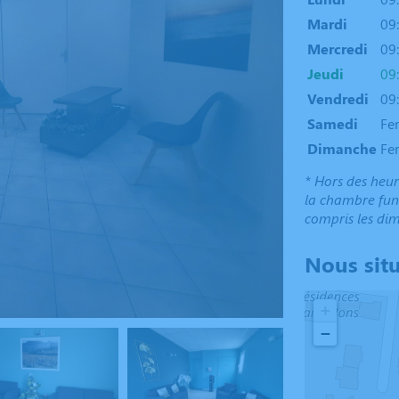
Mardi
09:
Mercredi
09:
Jeudi
09:
Vendredi
09:
Samedi
Fe
Dimanche
Fe
* Hors des heur
la chambre funé
compris les dim
Nous sit
+
−