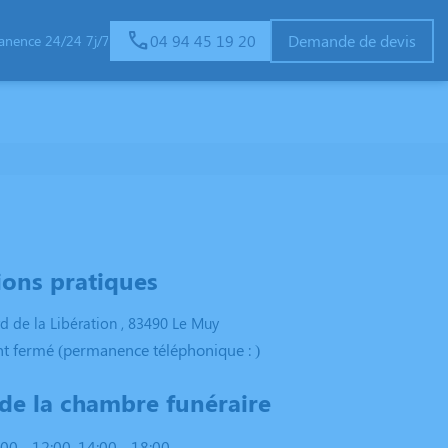
04 94 45 19 20
Demande de devis
anence 24/24 7j/7
FAMILLES
ESPACES HOMMAGES
ESPACE FAMILLE
ions pratiques
d de la Libération , 83490 Le Muy
t fermé (permanence téléphonique : )
 de la chambre funéraire
00 - 12:00, 14:00 - 18:00