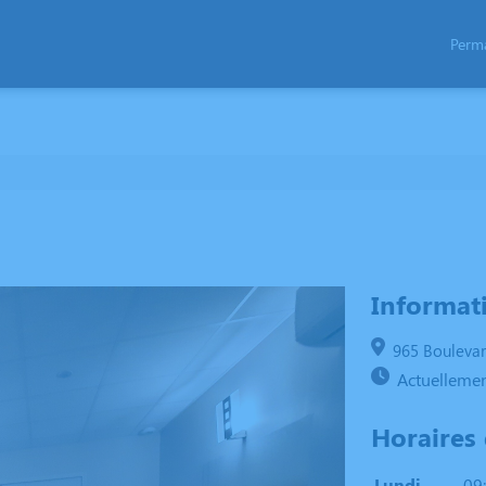
Perm
NÉRAIRES
NOTRE AGENCE
NOTRE CHAMBRE FUNÉRAIRE
SERVICES AUX 
Informat
965 Boulevar
Actuellemen
Horaires
Lundi
09: