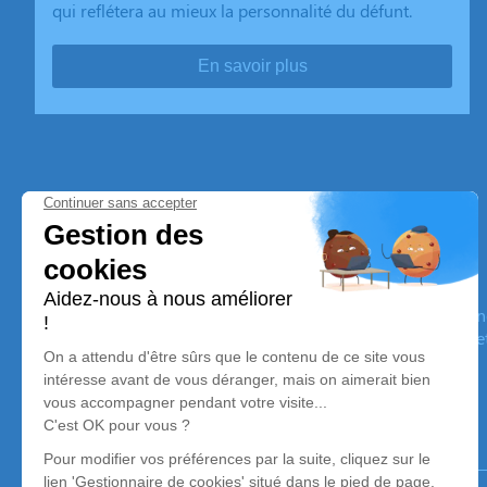
qui reflétera au mieux la personnalité du défunt.
En savoir plus
Pompes Funèbres Marbrerie Bruno
Nos équipes vous aident à honorer la mémoire de la personn
son souvenir dans le respect de ses volontés, de ses valeurs 
son dernier voyage.
Notre agence
Pompes Funèbres Marbrerie Bruno
04 94 45 19 20