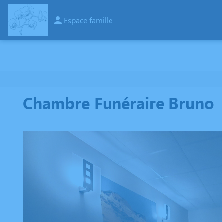
Espace famille
ORGANISER DES OBSÈQUES
PRÉVOIR SES OBSÈQUES
MONUMENTS FU
Chambre Funéraire Bruno