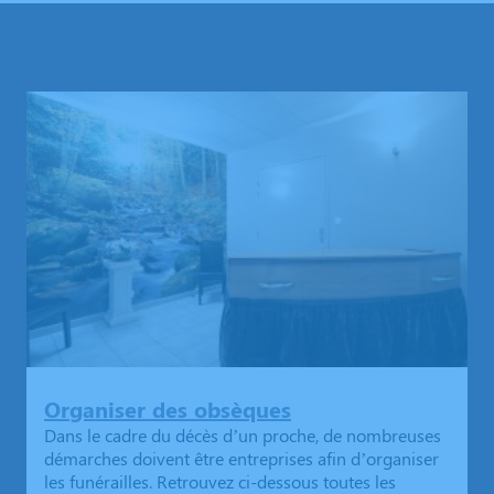
Organiser des obsèques
Dans le cadre du décès d’un proche, de nombreuses
démarches doivent être entreprises afin d’organiser
les funérailles. Retrouvez ci-dessous toutes les