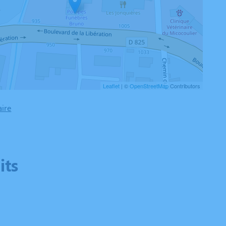
Leaflet
| ©
OpenStreetMap
Contributors
aire
its