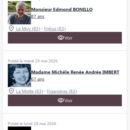
Monsieur Edmond BONILLO
87 ans
-
Le Muy (83)
Fréjus (83)
Voir
Publié le mardi 19 mai 2026
Madame Michèle Renée Andrée IMBERT
67 ans
-
La Motte (83)
Figanières (83)
Voir
Publié le lundi 18 mai 2026