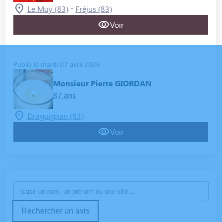
-
Le Muy (83)
Fréjus (83)
Voir
Publié le mardi 07 avril 2026
Monsieur Pierre GIORDAN
87 ans
Draguignan (83)
Voir
Rechercher un avis