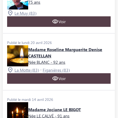
75 ans
Le Muy (83)
Voir
Publié le lundi 20 avril 2026
Madame Roseline Marguerite Denise
CASTELLAN
Née BLANC
- 92 ans
-
La Motte (83)
Figanières (83)
Voir
Publié le mardi 14 avril 2026
Madame Jociane LE BIGOT
Née LE CALVÉ
- 91 ans