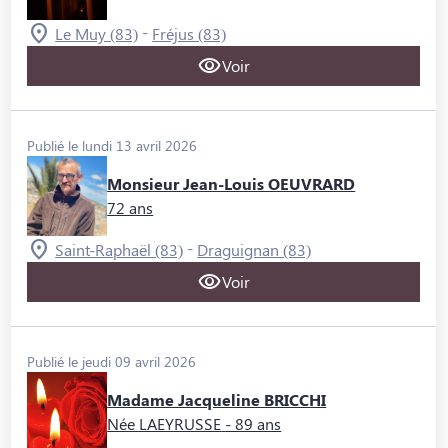
-
Le Muy (83)
Fréjus (83)
Voir
Publié le lundi 13 avril 2026
Monsieur Jean-Louis OEUVRARD
72 ans
-
Saint-Raphaël (83)
Draguignan (83)
Voir
Publié le jeudi 09 avril 2026
Madame Jacqueline BRICCHI
Née LAEYRUSSE
- 89 ans