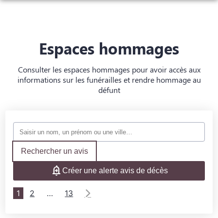
ORGANISER DES OBSÈQUES
PRÉVOIR SES OBSÈQUES
Espaces hommages
MONUMENTS FUNÉRAIRES
NOTRE AGENCE
Consulter les espaces hommages pour avoir accès aux
informations sur les funérailles et rendre hommage au
NOTRE CHAMBRE FUNÉRAIRE
défunt
SERVICES AUX FAMILLES
ESPACES HOMMAGES
ESPACE FAMILLE
Rechercher un avis
Créer une alerte avis de décès
1
2
…
13