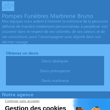
Pompes Funèbres Marbrerie Bruno
Nos équipes vous aident à honorer la mémoire de la personne
défunte de manière totalement personnalisée, à perpétuer son
souvenir dans le respect de ses volontés, de ses valeurs et de
ses convictions, pour l’accompagner avec dignité dans son
dernier voyage.
Obtenez un devis
Devis obsèques
Devis prévoyance
Devis marbrerie
Notre agence
Pompes Funèbres Marbrerie Bruno
04 94 45 19 20