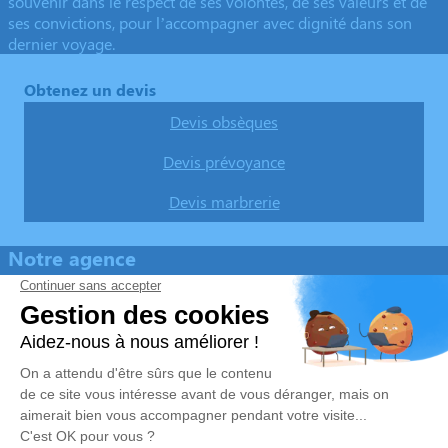
souvenir dans le respect de ses volontés, de ses valeurs et de
ses convictions, pour l’accompagner avec dignité dans son
dernier voyage.
Obtenez un devis
Devis obsèques
Devis prévoyance
Devis marbrerie
Notre agence
Pompes Funèbres Marbrerie Bruno
04 94 45 19 20
p-f.bruno@orange.fr
965 Boulevard de la Libération – 83490 – Le Muy
4.9/5 – 52 avis
Nos Services
Liens utiles
Organiser des obsèques
Avis de décès