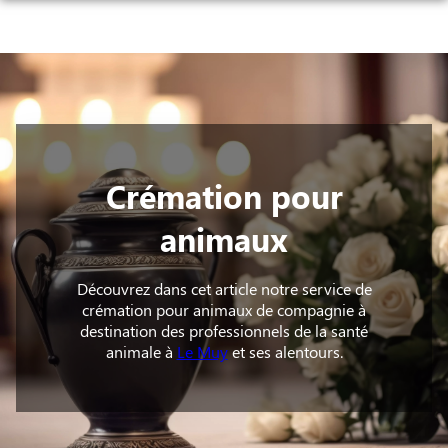
Aller
ORGANISER DES OBSÈQUES
au
contenu
PRÉVOIR SES OBSÈQUES
MONUMENTS FUNÉRAIRES
NOTRE AGENCE
NOTRE CHAMBRE FUNÉRAIRE
Crémation pour
SERVICES AUX FAMILLES
animaux
ESPACES HOMMAGES
ESPACE FAMILLE
Découvrez dans cet article notre service de
crémation pour animaux de compagnie à
destination des professionnels de la santé
animale à
Le Muy
et ses alentours.