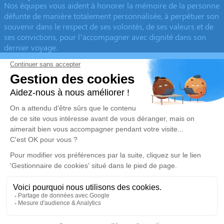
Nos équipes vous aident à honorer la mémoire de la personne
défunte de manière totalement personnalisée, à perpétuer son
souvenir dans le respect de ses volontés, de ses valeurs et de
ses convictions, pour l’accompagner avec dignité dans son
dernier voyage.
Obtenez un devis
Devis obsèques
Devis prévoyance
Devis marbrerie
Notre agence
Pompes Funèbres Marbrerie Bruno
04 94 45 19 20
p-f.bruno@orange.fr
965 Boulevard de la Libération - 83490 - Le Muy
4.9/5 - 52 avis