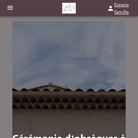
Espace
famille
ORGANISER DES OBSÈQUES
PRÉVOIR SES OBSÈQUES
MONUMENTS FUNÉRAIRES
NOTRE AGENCE
NOTRE CHAMBRE FUNÉRAIRE
SERVICES AUX FAMILLES
ESPACES HOMMAGES
ESPACE FAMILLE
Cérémonie d’obsèques à