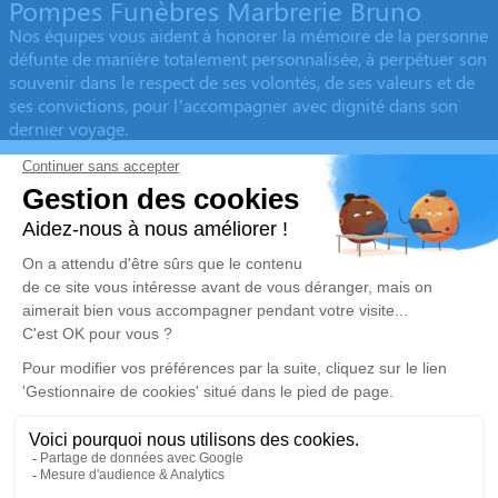
Pompes Funèbres Marbrerie Bruno
Nos équipes vous aident à honorer la mémoire de la personne
défunte de manière totalement personnalisée, à perpétuer son
souvenir dans le respect de ses volontés, de ses valeurs et de
ses convictions, pour l’accompagner avec dignité dans son
dernier voyage.
Obtenez un devis
Devis obsèques
Devis prévoyance
Devis marbrerie
Notre agence
Pompes Funèbres Marbrerie Bruno
04 94 45 19 20
p-f.bruno@orange.fr
965 Boulevard de la Libération - 83490 - Le Muy