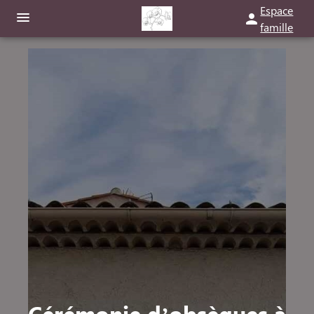
Espace
famille
ORGANISER DES OBSÈQUES
PRÉVOIR SES OBSÈQUES
MONUMENTS FUNÉRAIRES
NOTRE AGENCE
NOTRE CHAMBRE FUNÉRAIRE
SERVICES AUX FAMILLES
ESPACES HOMMAGES
ESPACE FAMILLE
Cérémonie d’obsèques à